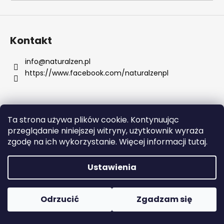
SZUKAJ
Kontakt
info
@
naturalzen.pl
https://www.facebook.com/naturalzenpl
P
o
l
e
Ta strona używa plików cookie. Kontynuując
c
Opracował Shoptet
przeglądanie niniejszej witryny, użytkownik wyraża
a
Copyright 2026
Naturalzen
. Wszystkie prawa
zgodę na ich wykorzystanie. Więcej informacji tutaj.
m
zastrzeżone.
Edytuj ustawienia plików cookie
y
Ustawienia
KOLAGEN
BEAUTY
Odrzucić
Zgadzam się
145
KAPSUŁEK