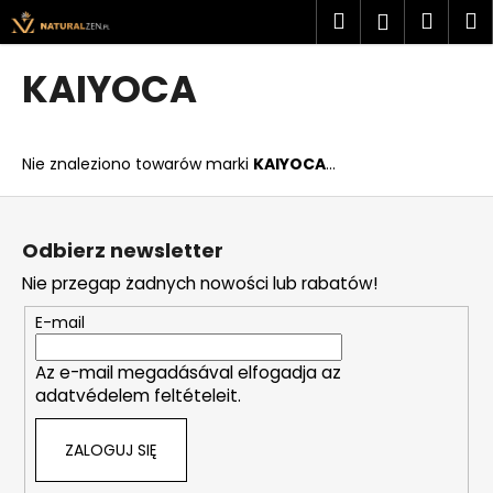
K
Przejść
Szukaj
Kosz
M
Zaloguj
do
o
treści
Z
Z
się
s
KAIYOCA
powrotem
powrotem
z
C
y
z
k
Nie znaleziono towarów marki
KAIYOCA
...
e
g
S
o
t
Odbierz newsletter
s
o
Nie przegap żadnych nowości lub rabatów!
z
p
u
k
E-mail
k
a
a
Az e-mail megadásával elfogadja az
adatvédelem feltételeit.
s
z
ZALOGUJ SIĘ
?