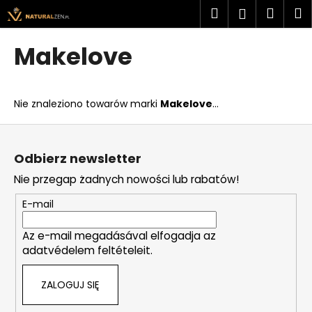
K
Przejść
Szukaj
Kosz
M
Zaloguj
do
o
treści
Z
Z
się
s
Makelove
powrotem
powrotem
z
C
y
z
k
Nie znaleziono towarów marki
Makelove
...
e
g
S
o
t
Odbierz newsletter
s
o
Nie przegap żadnych nowości lub rabatów!
z
p
u
k
E-mail
k
a
a
Az e-mail megadásával elfogadja az
adatvédelem feltételeit.
s
z
ZALOGUJ SIĘ
?