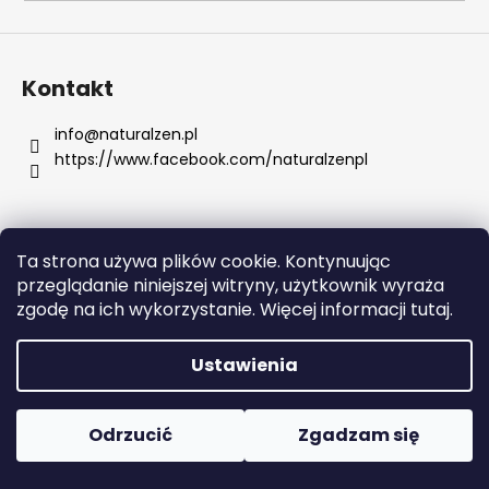
SZUKAJ
Kontakt
info
@
naturalzen.pl
https://www.facebook.com/naturalzenpl
P
o
l
e
Ta strona używa plików cookie. Kontynuując
c
Opracował Shoptet
przeglądanie niniejszej witryny, użytkownik wyraża
a
Copyright 2026
Naturalzen
. Wszystkie prawa
zgodę na ich wykorzystanie. Więcej informacji tutaj.
m
zastrzeżone.
Edytuj ustawienia plików cookie
y
Ustawienia
SAMSUNG
GALAXY
Odrzucić
Zgadzam się
TAB
A9+
WIFI