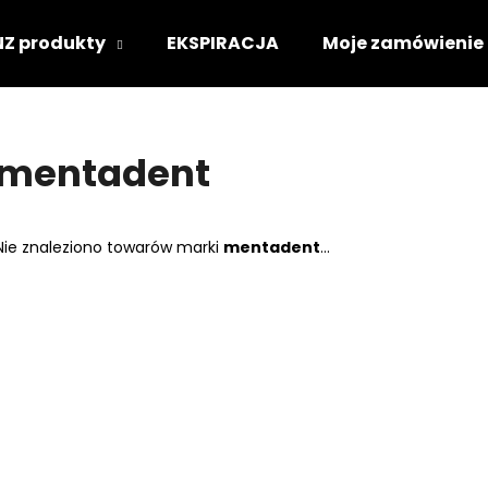
NZ produkty
EKSPIRACJA
Moje zamówienie
Czego szukasz?
mentadent
SZUKAJ
Nie znaleziono towarów marki
mentadent
...
Polecamy