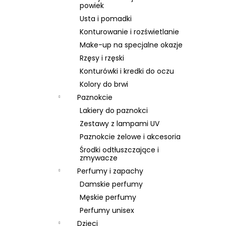
SKIN79 SUPER PLUS BEBLESH BALM GOLD
powiek
SPF 30, 40 ML, EXP 08/26
Usta i pomadki
46 zł
Konturowanie i rozświetlanie
Pierwotnie:
66 zł
Make-up na specjalne okazje
Rzęsy i rzęski
Konturówki i kredki do oczu
Kolory do brwi
Paznokcie
Lakiery do paznokci
Zestawy z lampami UV
Paznokcie żelowe i akcesoria
Środki odtłuszczające i
zmywacze
Perfumy i zapachy
Damskie perfumy
Męskie perfumy
Perfumy unisex
Dzieci