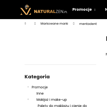
K
Przejść
do
o
Promocje
treści
Z
Z
s
powrotem
powrotem
z
Home
Markowane marki
mentadent
y
do sklepu
do sklepu
P
k
a
s
e
k
b
o
Pominąć
c
kategorie
Kategoria
z
n
Promocje
y
Inne
Makijaż i make-up
Palety do makijażu i cienie do