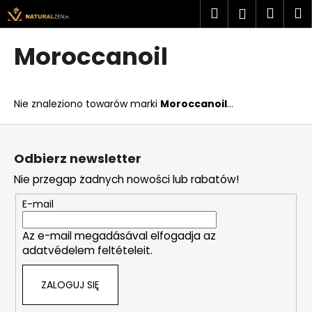
K
Przejść
Szukaj
Kosz
M
Zaloguj
do
o
treści
Z
Z
się
s
Moroccanoil
powrotem
powrotem
z
C
y
z
k
Nie znaleziono towarów marki
Moroccanoil
...
e
g
S
o
t
Odbierz newsletter
s
o
Nie przegap żadnych nowości lub rabatów!
z
p
u
k
E-mail
k
a
a
Az e-mail megadásával elfogadja az
adatvédelem feltételeit.
s
z
ZALOGUJ SIĘ
?