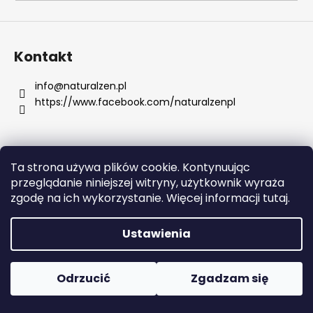
SZUKAJ
Kontakt
info
@
naturalzen.pl
https://www.facebook.com/naturalzenpl
P
o
l
e
Ta strona używa plików cookie. Kontynuując
c
Opracował Shoptet
przeglądanie niniejszej witryny, użytkownik wyraża
a
Copyright 2026
Naturalzen
. Wszystkie prawa
zgodę na ich wykorzystanie. Więcej informacji tutaj.
m
zastrzeżone.
Edytuj ustawienia plików cookie
y
Ustawienia
MSM
300
Odrzucić
Zgadzam się
KAPSUŁEK
75