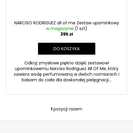
80
zł
NARCISO RODRIGUEZ all of me Zestaw upominkowy
w magazynie
(1 szt)
395 zł
DO KOSZYKA
Odkryj zmysłowe piękno dzięki zestawowi
upominkowemu Narciso Rodriguez All Of Me, który
zawiera wodę perfumowaną w dwóch rozmiarach i
balsam do ciała dla doskonałej pielęgnacji...
1
pozycji razem
K
o
S
n
t
t