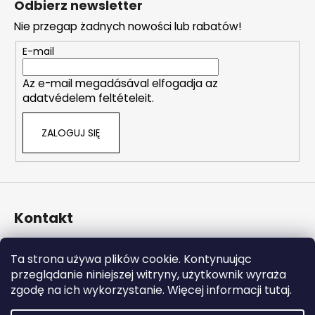
Odbierz newsletter
r
o
o
Nie przegap żadnych nowości lub rabatów!
p
l
k
E-mail
k
a
i
Az e-mail megadásával elfogadja az
l
adatvédelem feltételeit.
i
s
ZALOGUJ SIĘ
t
y
Kontakt
info
@
naturalzen.pl
Ta strona używa plików cookie. Kontynuując
https://www.facebook.com/naturalzenpl
przeglądanie niniejszej witryny, użytkownik wyraża
zgodę na ich wykorzystanie. Więcej informacji tutaj.