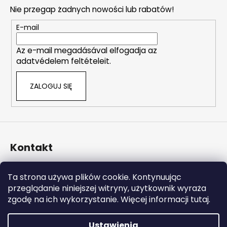
o
o
Nie przegap żadnych nowości lub rabatów!
p
l
k
E-mail
k
a
i
Az e-mail megadásával elfogadja az
l
adatvédelem feltételeit.
i
s
ZALOGUJ SIĘ
t
y
Kontakt
info
@
naturalzen.pl
Ta strona używa plików cookie. Kontynuując
https://www.facebook.com/naturalzenpl
przeglądanie niniejszej witryny, użytkownik wyraża
zgodę na ich wykorzystanie. Więcej informacji tutaj.
Ustawienia