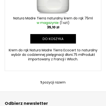
9577CC
6
999
zł
Natura Madre Tierra naturalny krem do rąk 75ml
w magazynie
(1 szt)
35,10 zł
DO KOSZYKA
Krem do rąk Natura Madre Tierra Ecocert to naturalny
wybór do codziennej pielęgnacji dłoni.75 mlProdukt
importowany z Francji i Włoch.
1
pozycji razem
K
o
S
n
t
t
Odbierz newsletter
r