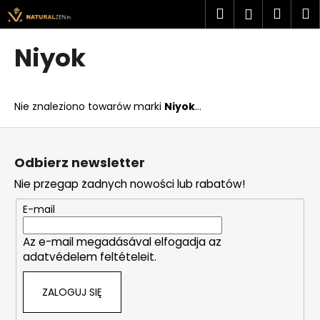
K
Przejść
Szukaj
Kosz
M
Zaloguj
do
o
treści
Z
Z
się
s
Niyok
powrotem
powrotem
z
C
y
z
k
Nie znaleziono towarów marki
Niyok
...
e
g
S
o
t
Odbierz newsletter
s
o
Nie przegap żadnych nowości lub rabatów!
z
p
u
k
E-mail
k
a
a
Az e-mail megadásával elfogadja az
adatvédelem feltételeit.
s
z
ZALOGUJ SIĘ
?