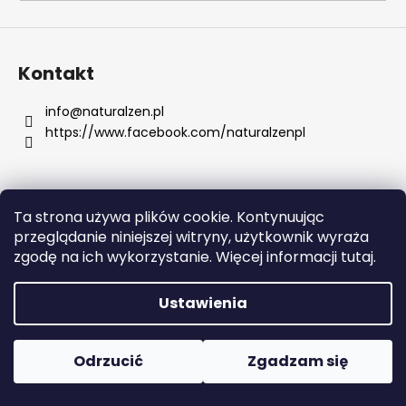
SZUKAJ
Kontakt
info
@
naturalzen.pl
https://www.facebook.com/naturalzenpl
P
o
l
e
Ta strona używa plików cookie. Kontynuując
c
Opracował Shoptet
przeglądanie niniejszej witryny, użytkownik wyraża
a
Copyright 2026
Naturalzen
. Wszystkie prawa
zgodę na ich wykorzystanie. Więcej informacji tutaj.
m
zastrzeżone.
Edytuj ustawienia plików cookie
y
Ustawienia
SERUM
RETINOL
Odrzucić
Zgadzam się
Z
WITAMINAMI
C,