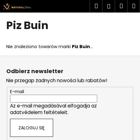
K
Przejść
Szukaj
Kosz
M
Zaloguj
do
o
treści
Z
Z
się
s
Piz Buin
powrotem
powrotem
z
C
y
z
k
Nie znaleziono towarów marki
Piz Buin
...
e
g
S
o
t
Odbierz newsletter
s
o
Nie przegap żadnych nowości lub rabatów!
z
p
u
k
E-mail
k
a
a
Az e-mail megadásával elfogadja az
adatvédelem feltételeit.
s
z
ZALOGUJ SIĘ
?