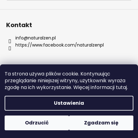
SZUKAJ
Kontakt
info
@
naturalzen.pl
https://www.facebook.com/naturalzenpl
P
o
l
e
Ta strona używa plików cookie. Kontynuując
c
Opracował Shoptet
przeglądanie niniejszej witryny, użytkownik wyraża
a
Copyright 2026
Naturalzen
. Wszystkie prawa
zgodę na ich wykorzystanie. Więcej informacji tutaj.
m
zastrzeżone.
Edytuj ustawienia plików cookie
y
Ustawienia
HEALTH
LABS
Odrzucić
Zgadzam się
CARE
BALANCE
ON