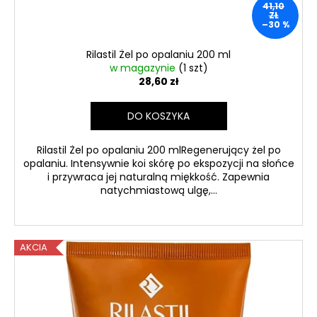
41,10
-
ZŁ
EXP:
–30 %
12/26
449
Rilastil Żel po opalaniu 200 ml
zł
w magazynie
(1 szt)
28,60 zł
DO KOSZYKA
Rilastil Żel po opalaniu 200 mlRegenerujący żel po
opalaniu. Intensywnie koi skórę po ekspozycji na słońce
i przywraca jej naturalną miękkość. Zapewnia
natychmiastową ulgę,...
AKCIA