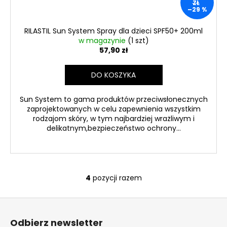
ZŁ
–29 %
RILASTIL Sun System Spray dla dzieci SPF50+ 200ml
w magazynie
(1 szt)
57,90 zł
DO KOSZYKA
Sun System to gama produktów przeciwsłonecznych
zaprojektowanych w celu zapewnienia wszystkim
rodzajom skóry, w tym najbardziej wrażliwym i
delikatnym,bezpieczeństwo ochrony...
4
pozycji razem
K
o
S
n
t
t
Odbierz newsletter