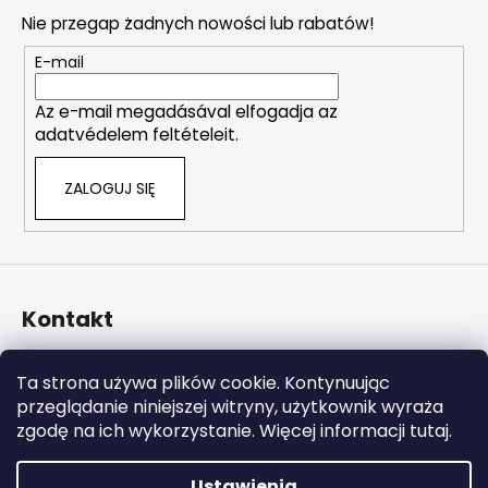
r
o
o
Nie przegap żadnych nowości lub rabatów!
p
l
k
E-mail
k
a
i
Az e-mail megadásával elfogadja az
l
adatvédelem feltételeit.
i
s
ZALOGUJ SIĘ
t
y
Kontakt
info
@
naturalzen.pl
Ta strona używa plików cookie. Kontynuując
https://www.facebook.com/naturalzenpl
przeglądanie niniejszej witryny, użytkownik wyraża
zgodę na ich wykorzystanie. Więcej informacji tutaj.
Ustawienia