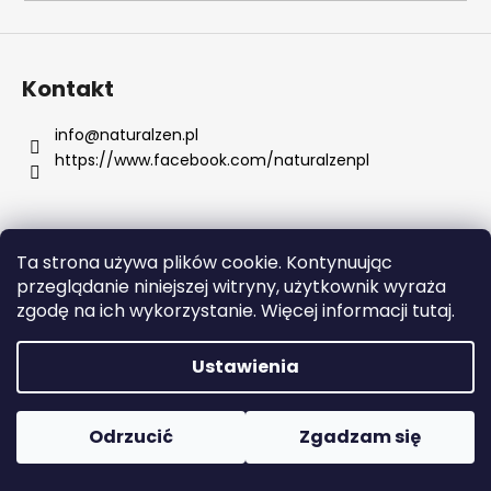
SZUKAJ
Kontakt
info
@
naturalzen.pl
https://www.facebook.com/naturalzenpl
P
o
l
e
Ta strona używa plików cookie. Kontynuując
c
Opracował Shoptet
przeglądanie niniejszej witryny, użytkownik wyraża
a
Copyright 2026
Naturalzen
. Wszystkie prawa
zgodę na ich wykorzystanie. Więcej informacji tutaj.
m
zastrzeżone.
Edytuj ustawienia plików cookie
y
Ustawienia
SOL
DE
Odrzucić
Zgadzam się
JANEIRO
RIO
RADIANCE