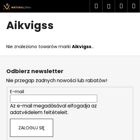
K
Przejść
Szukaj
Kosz
M
Zaloguj
do
o
treści
Z
Z
się
s
Aikvigss
powrotem
powrotem
z
C
y
z
k
Nie znaleziono towarów marki
Aikvigss
...
e
g
S
o
t
Odbierz newsletter
s
o
Nie przegap żadnych nowości lub rabatów!
z
p
u
k
E-mail
k
a
a
Az e-mail megadásával elfogadja az
adatvédelem feltételeit.
s
z
ZALOGUJ SIĘ
?