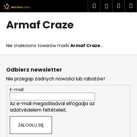
K
Przejść
Szukaj
Kosz
M
Zaloguj
do
o
treści
Z
Z
się
s
Armaf Craze
powrotem
powrotem
z
C
y
z
k
Nie znaleziono towarów marki
Armaf Craze
...
e
g
S
o
t
Odbierz newsletter
s
o
Nie przegap żadnych nowości lub rabatów!
z
p
u
k
E-mail
k
a
a
Az e-mail megadásával elfogadja az
adatvédelem feltételeit.
s
z
ZALOGUJ SIĘ
?