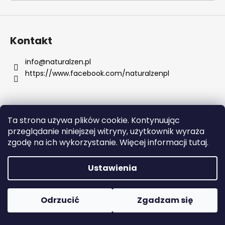
SZUKAJ
Kontakt
info
@
naturalzen.pl
https://www.facebook.com/naturalzenpl
P
o
l
e
Ta strona używa plików cookie. Kontynuując
c
Opracował Shoptet
przeglądanie niniejszej witryny, użytkownik wyraża
a
Copyright 2026
Naturalzen
. Wszystkie prawa
zgodę na ich wykorzystanie. Więcej informacji tutaj.
m
zastrzeżone.
Edytuj ustawienia plików cookie
y
Ustawienia
CHLORELLA
1000
Odrzucić
Zgadzam się
TABLETEK
91,30