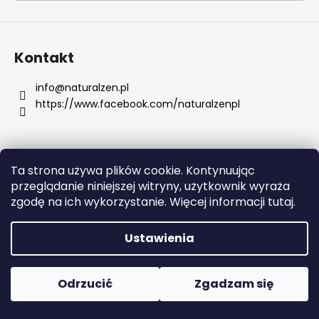
SZUKAJ
Kontakt
info
@
naturalzen.pl
https://www.facebook.com/naturalzenpl
P
o
l
e
Ta strona używa plików cookie. Kontynuując
c
Opracował Shoptet
przeglądanie niniejszej witryny, użytkownik wyraża
a
Copyright 2026
Naturalzen
. Wszystkie prawa
zgodę na ich wykorzystanie. Więcej informacji tutaj.
m
zastrzeżone.
Edytuj ustawienia plików cookie
y
Ustawienia
DERMEDIC
H3
Odrzucić
Zgadzam się
HYDR.
SERUM
DO