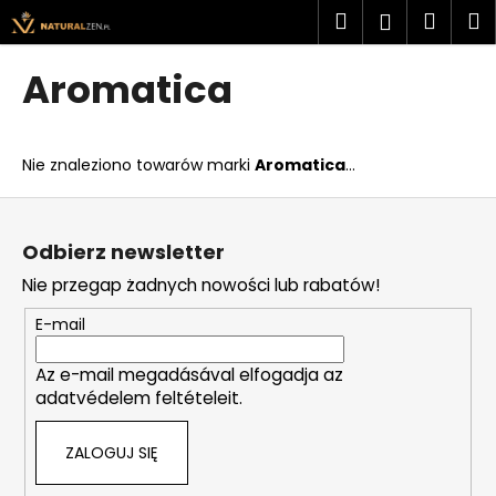
K
Przejść
Szukaj
Kosz
M
Zaloguj
do
o
treści
Z
Z
się
s
Aromatica
powrotem
powrotem
z
C
y
z
k
Nie znaleziono towarów marki
Aromatica
...
e
g
S
o
t
Odbierz newsletter
s
o
Nie przegap żadnych nowości lub rabatów!
z
p
u
k
E-mail
k
a
a
Az e-mail megadásával elfogadja az
adatvédelem feltételeit.
s
z
ZALOGUJ SIĘ
?