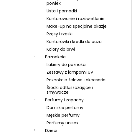
BRAUN SERIES 9 PRO PLUS 9577CC
powiek
6 999 zł
Usta i pomadki
Konturowanie i rozświetlanie
Make-up na specjalne okazje
Rzęsy i rzęski
Konturówki i kredki do oczu
Kolory do brwi
Paznokcie
Lakiery do paznokci
Zestawy z lampami UV
Paznokcie żelowe i akcesoria
Środki odtłuszczające i
zmywacze
Perfumy i zapachy
Damskie perfumy
Męskie perfumy
Perfumy unisex
Dzieci