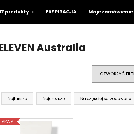
NZ produkty
EKSPIRACJA
Moje zamówienie
Czego szukasz?
ELEVEN Australia
SZUKAJ
OTWORZYĆ FILT
Polecamy
S
o
Najtańsze
Najdroższe
Najczęściej sprzedawane
r
t
L
o
AKCIA
i
w
s