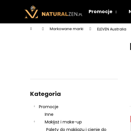
K
Przejść
do
o
Promocje
treści
Z
Z
s
powrotem
powrotem
z
Home
Markowane marki
ELEVEN Australia
y
do sklepu
do sklepu
P
k
a
s
e
k
b
o
Pominąć
c
kategorie
Kategoria
z
n
Promocje
y
Inne
Makijaż i make-up
Palety do makijażu i cienie do