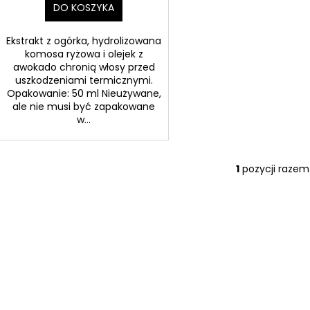
DO KOSZYKA
Ekstrakt z ogórka, hydrolizowana
komosa ryżowa i olejek z
awokado chronią włosy przed
uszkodzeniami termicznymi.
Opakowanie: 50 ml Nieużywane,
ale nie musi być zapakowane
w...
1
pozycji razem
K
o
n
t
r
o
l
k
i