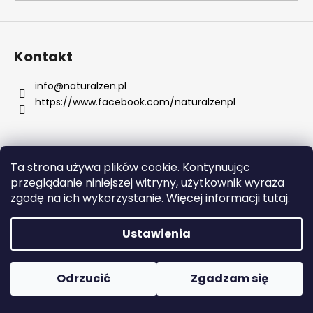
SZUKAJ
Kontakt
info
@
naturalzen.pl
https://www.facebook.com/naturalzenpl
P
o
l
e
Ta strona używa plików cookie. Kontynuując
c
Opracował Shoptet
przeglądanie niniejszej witryny, użytkownik wyraża
a
Copyright 2026
Naturalzen
. Wszystkie prawa
zgodę na ich wykorzystanie. Więcej informacji tutaj.
m
zastrzeżone.
Edytuj ustawienia plików cookie
y
Ustawienia
CREMO,
CHŁODZĄCY
Odrzucić
Zgadzam się
BALSAM
PO
GOLENIU,