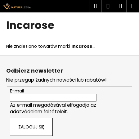
K
Przejść
Szukaj
Kosz
M
Zaloguj
do
o
treści
Z
Z
się
s
Incarose
powrotem
powrotem
z
C
y
z
k
Nie znaleziono towarów marki
Incarose
...
e
g
S
o
t
Odbierz newsletter
s
o
Nie przegap żadnych nowości lub rabatów!
z
p
u
k
E-mail
k
a
a
Az e-mail megadásával elfogadja az
adatvédelem feltételeit.
s
z
ZALOGUJ SIĘ
?