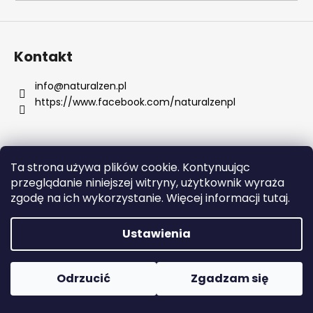
SZUKAJ
Kontakt
info
@
naturalzen.pl
https://www.facebook.com/naturalzenpl
P
o
l
e
Ta strona używa plików cookie. Kontynuując
c
Opracował Shoptet
przeglądanie niniejszej witryny, użytkownik wyraża
a
Copyright 2026
Naturalzen
. Wszystkie prawa
zgodę na ich wykorzystanie. Więcej informacji tutaj.
m
zastrzeżone.
Edytuj ustawienia plików cookie
y
Ustawienia
SERUM
RETINOL
Odrzucić
Zgadzam się
Z
WITAMINAMI
C,