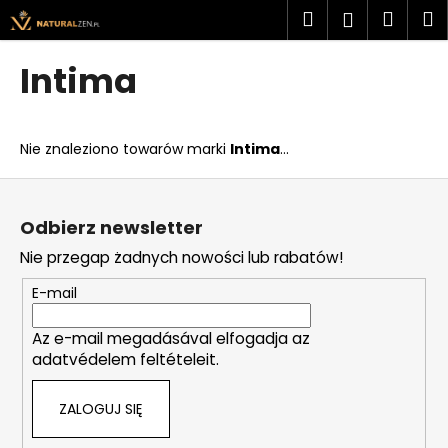
K
Przejść
Szukaj
Kosz
M
Zaloguj
do
o
treści
Z
Z
się
s
Intima
powrotem
powrotem
z
C
y
z
k
Nie znaleziono towarów marki
Intima
...
e
g
S
o
t
Odbierz newsletter
s
o
Nie przegap żadnych nowości lub rabatów!
z
p
u
k
E-mail
k
a
a
Az e-mail megadásával elfogadja az
adatvédelem feltételeit.
s
z
ZALOGUJ SIĘ
?