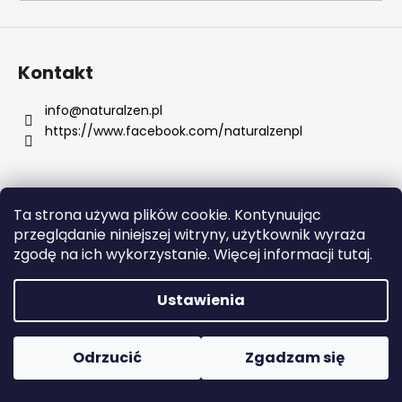
SZUKAJ
Kontakt
info
@
naturalzen.pl
https://www.facebook.com/naturalzenpl
P
o
l
e
Ta strona używa plików cookie. Kontynuując
c
Opracował Shoptet
przeglądanie niniejszej witryny, użytkownik wyraża
a
Copyright 2026
Naturalzen
. Wszystkie prawa
zgodę na ich wykorzystanie. Więcej informacji tutaj.
m
zastrzeżone.
Edytuj ustawienia plików cookie
y
Ustawienia
ACAI
BERRY
Odrzucić
Zgadzam się
145
KAPSUŁEK