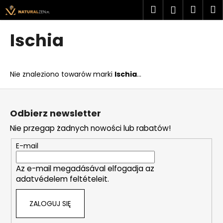
K
Przejść
Szukaj
Kosz
M
Zaloguj
do
o
treści
Z
Z
się
s
Ischia
powrotem
powrotem
z
C
y
z
k
Nie znaleziono towarów marki
Ischia
...
e
g
S
o
t
Odbierz newsletter
s
o
Nie przegap żadnych nowości lub rabatów!
z
p
u
k
E-mail
k
a
a
Az e-mail megadásával elfogadja az
adatvédelem feltételeit.
s
z
ZALOGUJ SIĘ
?