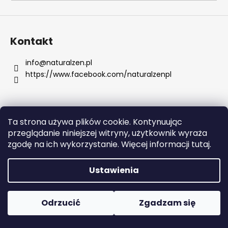
SZUKAJ
Kontakt
info
@
naturalzen.pl
https://www.facebook.com/naturalzenpl
P
o
l
e
Ta strona używa plików cookie. Kontynuując
c
Opracował Shoptet
przeglądanie niniejszej witryny, użytkownik wyraża
a
Copyright 2026
Naturalzen
. Wszystkie prawa
zgodę na ich wykorzystanie. Więcej informacji tutaj.
m
zastrzeżone.
Edytuj ustawienia plików cookie
y
Ustawienia
SKIN79
SUPER
Odrzucić
Zgadzam się
PLUS
BEBLESH
BALM