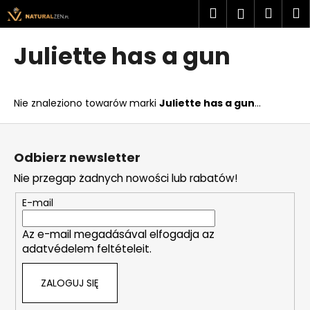
K
Przejść
Szukaj
Kosz
M
Zaloguj
do
o
treści
Z
Z
się
s
Juliette has a gun
powrotem
powrotem
z
C
y
z
k
Nie znaleziono towarów marki
Juliette has a gun
...
e
g
S
o
t
Odbierz newsletter
s
o
Nie przegap żadnych nowości lub rabatów!
z
p
u
k
E-mail
k
a
a
Az e-mail megadásával elfogadja az
adatvédelem feltételeit.
s
z
ZALOGUJ SIĘ
?