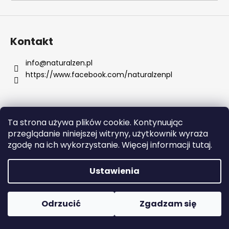
SZUKAJ
Kontakt
info
@
naturalzen.pl
https://www.facebook.com/naturalzenpl
P
o
l
e
Ta strona używa plików cookie. Kontynuując
c
Opracował Shoptet
przeglądanie niniejszej witryny, użytkownik wyraża
a
Copyright 2026
Naturalzen
. Wszystkie prawa
zgodę na ich wykorzystanie. Więcej informacji tutaj.
m
zastrzeżone.
Edytuj ustawienia plików cookie
y
Ustawienia
SKIN79
SUPER
Odrzucić
Zgadzam się
PLUS
BEBLESH
BALM