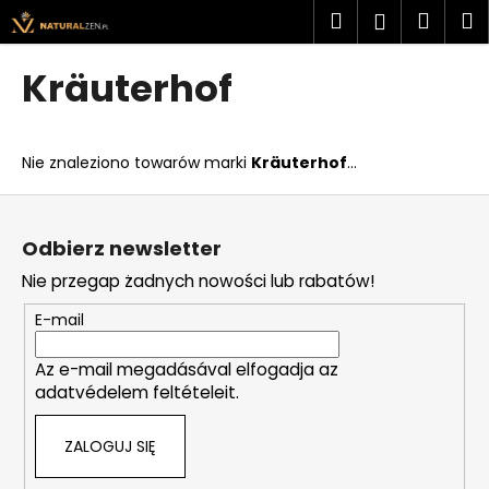
K
Przejść
Szukaj
Kosz
M
Zaloguj
do
o
treści
Z
Z
się
s
Kräuterhof
powrotem
powrotem
z
C
y
z
k
Nie znaleziono towarów marki
Kräuterhof
...
e
g
S
o
t
Odbierz newsletter
s
o
Nie przegap żadnych nowości lub rabatów!
z
p
u
k
E-mail
k
a
a
Az e-mail megadásával elfogadja az
adatvédelem feltételeit.
s
z
ZALOGUJ SIĘ
?