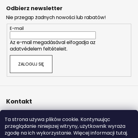
t
t
Odbierz newsletter
r
o
o
Nie przegap żadnych nowości lub rabatów!
p
l
k
E-mail
k
a
i
Az e-mail megadásával elfogadja az
l
adatvédelem feltételeit.
i
s
ZALOGUJ SIĘ
t
y
Kontakt
info
@
naturalzen.pl
Ta strona używa plików cookie. Kontynuując
https://www.facebook.com/naturalzenpl
przeglądanie niniejszej witryny, użytkownik wyraża
zgodę na ich wykorzystanie. Więcej informacji tutaj.