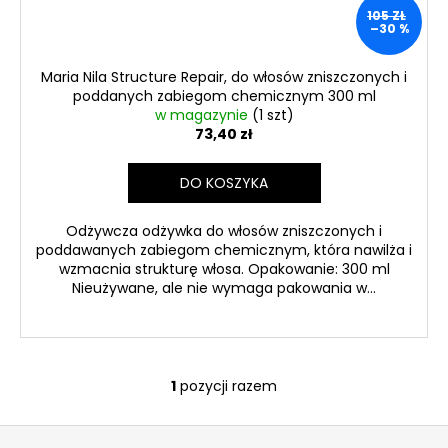
GOLD
105 ZŁ
SPF
–30 %
30,
40
Maria Nila Structure Repair, do włosów zniszczonych i
ML,
EXP
poddanych zabiegom chemicznym 300 ml
08/26
w magazynie
(1 szt)
73,40 zł
46
zł
Pierwotnie:
DO KOSZYKA
66
zł
Odżywcza odżywka do włosów zniszczonych i
poddawanych zabiegom chemicznym, która nawilża i
wzmacnia strukturę włosa. Opakowanie: 300 ml
Nieużywane, ale nie wymaga pakowania w...
1
pozycji razem
K
o
S
n