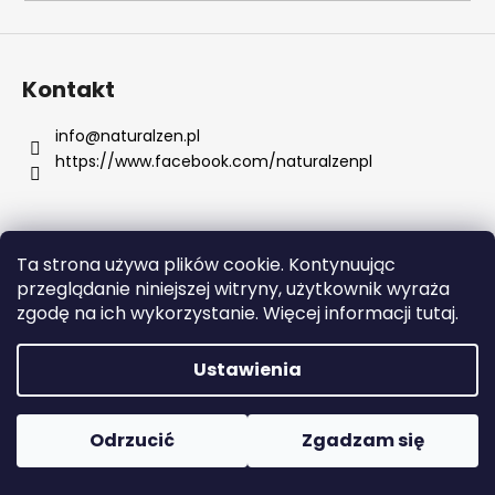
SZUKAJ
Kontakt
info
@
naturalzen.pl
https://www.facebook.com/naturalzenpl
P
o
l
e
Ta strona używa plików cookie. Kontynuując
c
Opracował Shoptet
przeglądanie niniejszej witryny, użytkownik wyraża
a
Copyright 2026
Naturalzen
. Wszystkie prawa
zgodę na ich wykorzystanie. Więcej informacji tutaj.
m
zastrzeżone.
Edytuj ustawienia plików cookie
y
Ustawienia
CREMO,
CHŁODZĄCY
Odrzucić
Zgadzam się
BALSAM
PO
GOLENIU,