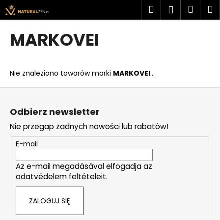
K
Przejść
Szukaj
Kosz
M
Zaloguj
do
o
treści
Z
Z
się
s
MARKOVEI
powrotem
powrotem
z
C
y
z
k
Nie znaleziono towarów marki
MARKOVEI
...
e
g
S
o
t
Odbierz newsletter
s
o
Nie przegap żadnych nowości lub rabatów!
z
p
u
k
E-mail
k
a
a
Az e-mail megadásával elfogadja az
adatvédelem feltételeit.
s
z
ZALOGUJ SIĘ
?