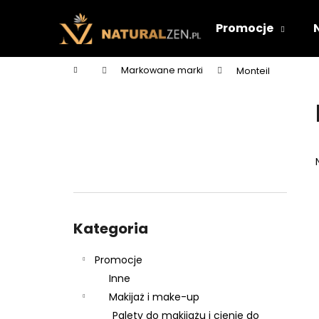
K
Przejść
do
o
Promocje
treści
Z
Z
s
powrotem
powrotem
z
Home
Markowane marki
Monteil
y
do sklepu
do sklepu
P
k
a
s
e
k
b
o
Pominąć
c
kategorie
Kategoria
z
n
Promocje
y
Inne
Makijaż i make-up
Palety do makijażu i cienie do