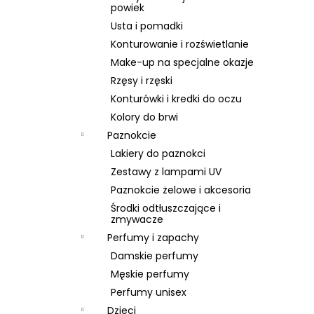
SKIN79 SUPER PLUS BEBLESH BALM GOLD
powiek
SPF 30, 40 ML, EXP 08/26
Usta i pomadki
46 zł
Konturowanie i rozświetlanie
Pierwotnie:
66 zł
Make-up na specjalne okazje
Rzęsy i rzęski
Konturówki i kredki do oczu
Kolory do brwi
Paznokcie
Lakiery do paznokci
Zestawy z lampami UV
Paznokcie żelowe i akcesoria
Środki odtłuszczające i
zmywacze
Perfumy i zapachy
Damskie perfumy
Męskie perfumy
Perfumy unisex
Dzieci