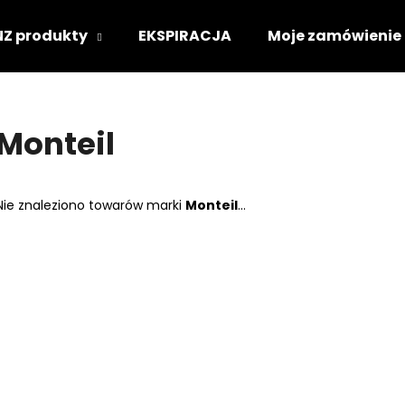
NZ produkty
EKSPIRACJA
Moje zamówienie
Czego szukasz?
Monteil
SZUKAJ
Nie znaleziono towarów marki
Monteil
...
Polecamy